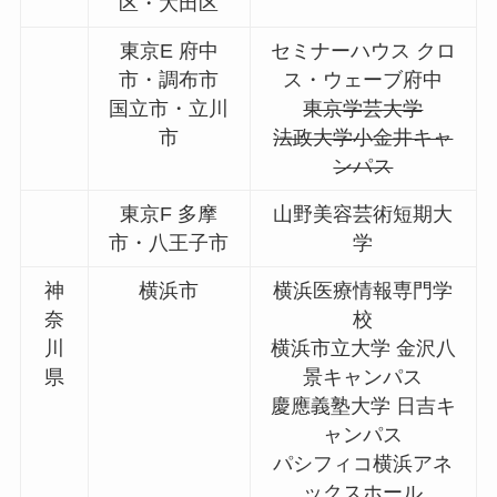
区・大田区
東京E 府中
セミナーハウス クロ
市・調布市
ス・ウェーブ府中
国立市・立川
東京学芸大学
市
法政大学小金井キャ
ンパス
東京F 多摩
山野美容芸術短期大
市・八王子市
学
神
横浜市
横浜医療情報専門学
奈
校
川
横浜市立大学 金沢八
県
景キャンパス
慶應義塾大学 日吉キ
ャンパス
パシフィコ横浜アネ
ックスホール