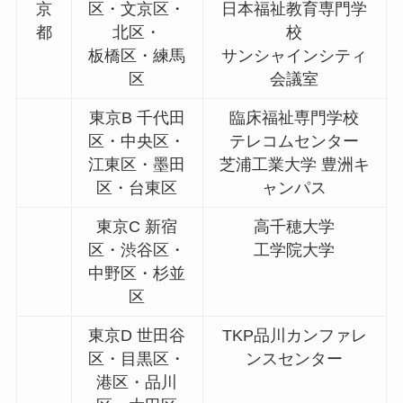
京
区・文京区・
日本福祉教育専門学
都
北区・
校
板橋区・練馬
サンシャインシティ
区
会議室
東京B 千代田
臨床福祉専門学校
区・中央区・
テレコムセンター
江東区・墨田
芝浦工業大学 豊洲キ
区・台東区
ャンパス
東京C 新宿
高千穂大学
区・渋谷区・
工学院大学
中野区・杉並
区
東京D 世田谷
TKP品川カンファレ
区・目黒区・
ンスセンター
港区・品川