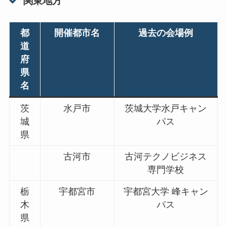
関東地方
都
開催都市名
過去の会場例
道
府
県
名
茨
水戸市
茨城大学水戸キャン
城
パス
県
古河市
古河テクノビジネス
専門学校
栃
宇都宮市
宇都宮大学 峰キャン
木
パス
県