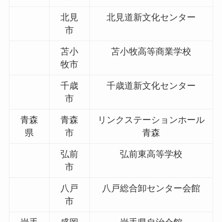
北見
北見道新文化センター
市
苫小
苫小牧高等商業学校
牧市
千歳
千歳道新文化センター
市
青森
青森
リンクステーションホール
県
市
青森
弘前
弘前東高等学校
市
八戸
八戸総合卸センター会館
市