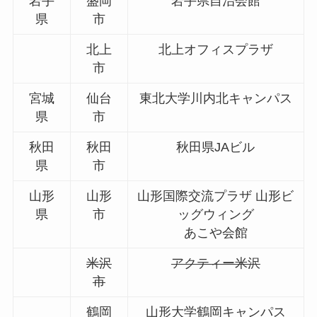
岩手
盛岡
岩手県自治会館
県
市
北上
北上オフィスプラザ
市
宮城
仙台
東北大学川内北キャンパス
県
市
秋田
秋田
秋田県JAビル
県
市
山形
山形
山形国際交流プラザ 山形ビ
県
市
ッグウィング
あこや会館
米沢
アクティー米沢
市
鶴岡
山形大学鶴岡キャンパス