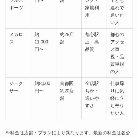
ラルス
円〜
舗
ング・
子ども
ポーツ
家族利
連れで
用
通いた
い人
メガロ
約
約28店
都心駅
都心の
ス
11,000
舗
近・高
アクセ
円〜
品質
ス重
視・品
質重視
の人
ジェク
約8,000
首都圏
全店駅
仕事帰
サー
円〜
約20店
ちか・
りに気
舗
通いや
軽に立
すさ
ち寄り
たい人
※料金は店舗・プランにより異なります。最新の料金は各公