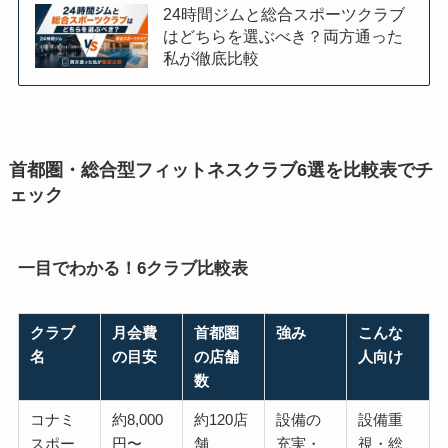
24時間ジムと総合スポーツクラブ
はどちらを選ぶべき？両方通った
私が徹底比較
首都圏・総合型フィットネスクラブ6選を比較表でチ
ェック
一目でわかる！6クラブ比較表
クラブ
月会費
首都圏
強み
こんな
名
の目安
の店舗
人向け
数
コナミ
約8,000
約120店
設備の
設備重
スポー
円〜
舗
充実・
視・総