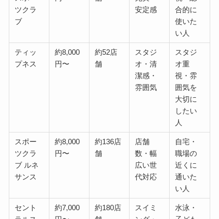
ツクラ
安定感
合的に
ブ
使いた
い人
ティッ
約8,000
約52店
スタジ
スタジ
プネス
円〜
舗
オ・清
オ重
潔感・
視・雰
雰囲気
囲気を
大切に
したい
人
スポー
約8,000
約136店
店舗
自宅・
ツクラ
円〜
舗
数・幅
職場の
ブ ルネ
広い世
近くに
サンス
代対応
通いた
い人
セント
約7,000
約180店
スイミ
水泳・