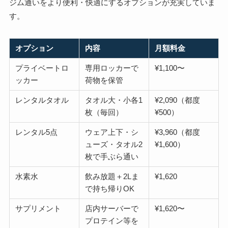
ジム通いをより便利・快適にするオプションが充実していま
す。
オプション
内容
月額料金
プライベートロ
専用ロッカーで
¥1,100〜
ッカー
荷物を保管
レンタルタオル
タオル大・小各1
¥2,090（都度
枚（毎回）
¥500）
レンタル5点
ウェア上下・シ
¥3,960（都度
ューズ・タオル2
¥1,600）
枚で手ぶら通い
水素水
飲み放題＋2Lま
¥1,620
で持ち帰りOK
サプリメント
店内サーバーで
¥1,620〜
プロテイン等を