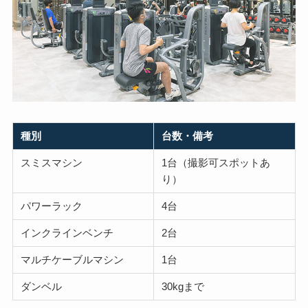
種別
台数・備考
スミスマシン
1台（撮影可スポットあ
り）
パワーラック
4台
インクラインベンチ
2台
マルチケーブルマシン
1台
ダンベル
30kgまで