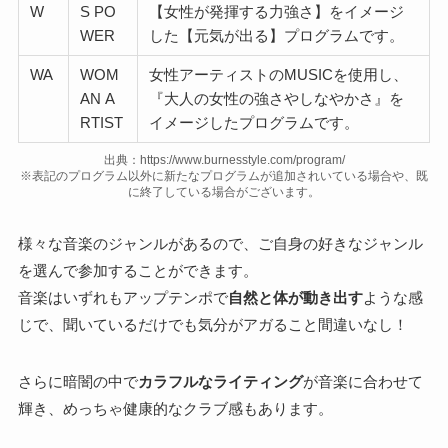
W
S PO
【女性が発揮する力強さ】をイメージ
WER
した【元気が出る】プログラムです。
WA
WOM
女性アーティストのMUSICを使用し、
AN A
『大人の女性の強さやしなやかさ』を
RTIST
イメージしたプログラムです。
出典：https://www.burnesstyle.com/program/
※表記のプログラム以外に新たなプログラムが追加されいている場合や、既
に終了している場合がございます。
様々な音楽のジャンルがあるので、ご自身の好きなジャンル
を選んで参加することができます。
音楽はいずれもアップテンポで
自然と体が動き出す
ような感
じで、聞いているだけでも気分がアガること間違いなし！
さらに暗闇の中で
カラフルなライティング
が音楽に合わせて
輝き、めっちゃ健康的なクラブ感もあります。