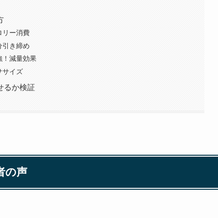
方
ロリー消費
分引き締め
強！減量効果
ササイズ
せるか検証
者の声