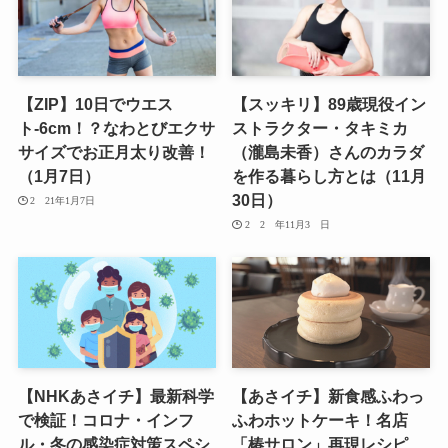
【ZIP】10日でウエス
【スッキリ】89歳現役イン
ト-6cm！？なわとびエクサ
ストラクター・タキミカ
サイズでお正月太り改善！
（瀧島未香）さんのカラダ
（1月7日）
を作る暮らし方とは（11月
30日）
2021年1月7日
2020年11月30日
【NHKあさイチ】最新科学
【あさイチ】新食感ふわっ
で検証！コロナ・インフ
ふわホットケーキ！名店
ル・冬の感染症対策スペシ
「椿サロン」再現レシピ